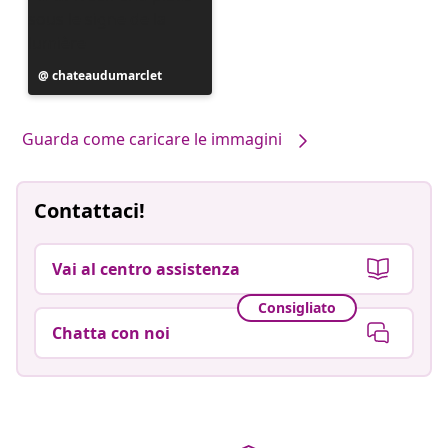
Post
chateaudumarclet
pubblicato
da
Guarda come caricare le immagini
Contattaci!
Vai al centro assistenza
Consigliato
Chatta con noi