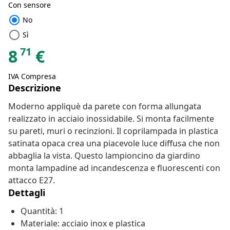
Con sensore
radio_button_checked
No
radio_button_unchecked
Sì
71
8
€
IVA Compresa
Descrizione
Moderno appliquè da parete con forma allungata
realizzato in acciaio inossidabile. Si monta facilmente
su pareti, muri o recinzioni. Il coprilampada in plastica
satinata opaca crea una piacevole luce diffusa che non
abbaglia la vista. Questo lampioncino da giardino
monta lampadine ad incandescenza e fluorescenti con
attacco E27.
Dettagli
Quantità: 1
Materiale: acciaio inox e plastica