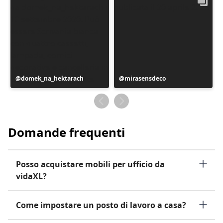
Post
domek_na_hektarach
Post
mirasensdeco
pubblicato
pubblicato
da
da
Domande frequenti
Posso acquistare mobili per ufficio da
vidaXL?
Come impostare un posto di lavoro a casa?