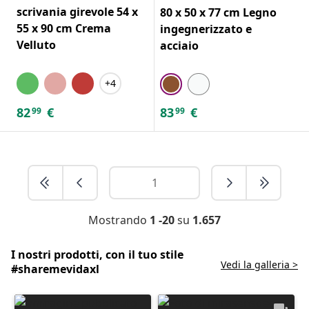
scrivania girevole 54 x
80 x 50 x 77 cm Legno
55 x 90 cm Crema
ingegnerizzato e
Velluto
acciaio
+4
82
€
83
€
99
99
Mostrando
1 -20
su
1.657
I nostri prodotti, con il tuo stile
Vedi la galleria >
#sharemevidaxl