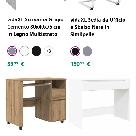
vidaXL Scrivania Grigio
vidaXL Sedia da Ufficio
Cemento 80x40x75 cm
a Sbalzo Nera in
in Legno Multistrato
Similpelle
+8
39
€
150
€
91
99