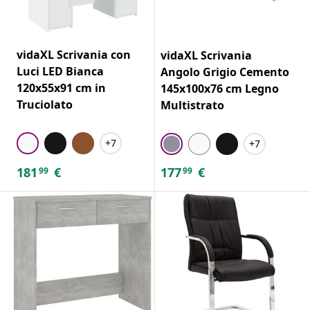
vidaXL Scrivania con
vidaXL Scrivania
Luci LED Bianca
Angolo Grigio Cemento
120x55x91 cm in
145x100x76 cm Legno
Truciolato
Multistrato
+7
+7
181
€
177
€
99
99