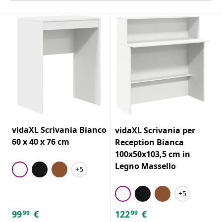
vidaXL Scrivania Bianco
vidaXL Scrivania per
60 x 40 x 76 cm
Reception Bianca
100x50x103,5 cm in
Legno Massello
+5
+5
99
€
122
€
99
99