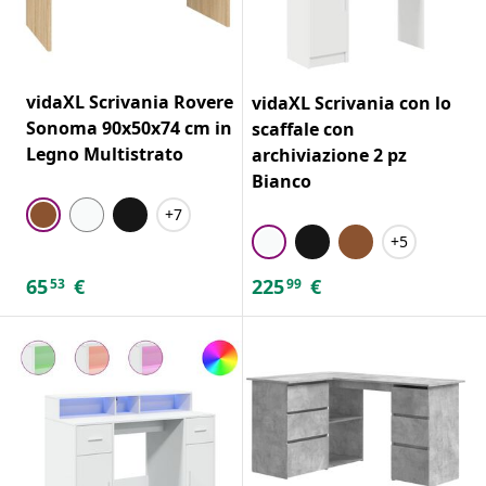
vidaXL Scrivania Rovere
vidaXL Scrivania con lo
Sonoma 90x50x74 cm in
scaffale con
Legno Multistrato
archiviazione 2 pz
Bianco
+7
+5
65
€
225
€
53
99