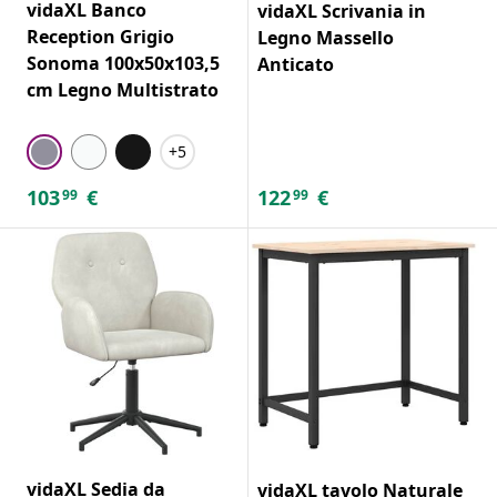
vidaXL Banco
vidaXL Scrivania in
Reception Grigio
Legno Massello
Sonoma 100x50x103,5
Anticato
cm Legno Multistrato
+5
103
€
122
€
99
99
vidaXL Sedia da
vidaXL tavolo Naturale