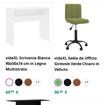
vidaXL Scrivania Bianca
vidaXL Sedia da Ufficio
90x50x74 cm in Legno
Girevole Verde Chiaro in
Multistrato
Velluto
+7
+7
69
€
96
€
99
99