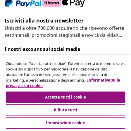
Iscriviti alla nostra newsletter
Unisciti a oltre 700.000 acquirenti che ricevono offerte
settimanali, promozioni stagionali e novità da vidaXL.
I nostri account sui social media
Cliccando su “Accetta tutti i cookie”, l'utente accetta di memorizzare i
cookie sul dispositivo per migliorare la navigazione del sito,
analizzare l'utilizzo del sito ,assistere nelle nostre attività di
Recesso dal contratto
marketing, e personalizzazione degli annunci.
Informativa sulla
Invia una richiesta di recesso per il tuo ordine.
privacy e sui cookie
Accetta tutti i cookie
Recesso dal contratto
Rifiuta tutti
Impostazioni cookie
Servizio clienti