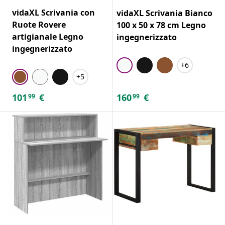
vidaXL Scrivania con
vidaXL Scrivania Bianco
Ruote Rovere
100 x 50 x 78 cm Legno
artigianale Legno
ingegnerizzato
ingegnerizzato
+6
+5
101
€
160
€
99
99