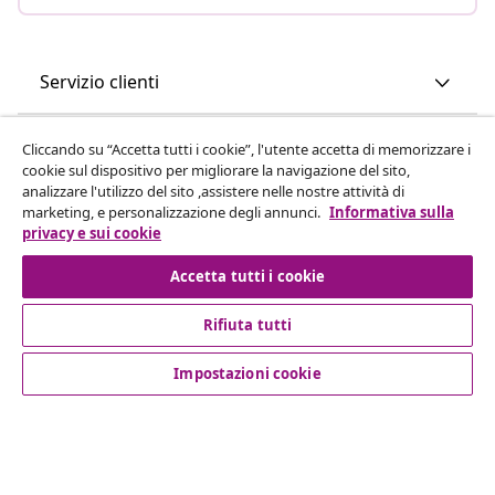
Servizio clienti
Aziende
Cliccando su “Accetta tutti i cookie”, l'utente accetta di memorizzare i
cookie sul dispositivo per migliorare la navigazione del sito,
analizzare l'utilizzo del sito ,assistere nelle nostre attività di
vidaXL
marketing, e personalizzazione degli annunci.
Informativa sulla
privacy e sui cookie
Scopri di più
Accetta tutti i cookie
Rifiuta tutti
Impostazioni cookie
© 2008-2026 vidaXL www.vidaxl.it è un negozio online di
vidaXL Marketplace International B.V.