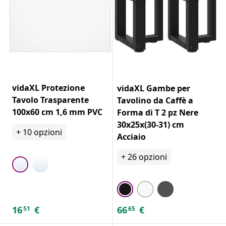
vidaXL Protezione
vidaXL Gambe per
Tavolo Trasparente
Tavolino da Caffè a
100x60 cm 1,6 mm PVC
Forma di T 2 pz Nere
30x25x(30-31) cm
+
10
opzioni
Acciaio
+
26
opzioni
16
€
66
€
51
65