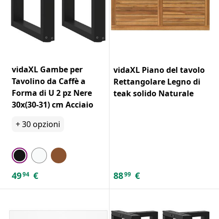
vidaXL Gambe per
vidaXL Piano del tavolo
Tavolino da Caffè a
Rettangolare Legno di
Forma di U 2 pz Nere
teak solido Naturale
30x(30-31) cm Acciaio
+
30
opzioni
49
€
88
€
94
99