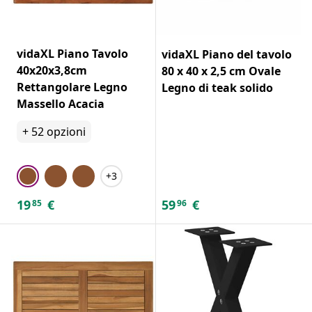
vidaXL Piano Tavolo
vidaXL Piano del tavolo
40x20x3,8cm
80 x 40 x 2,5 cm Ovale
Rettangolare Legno
Legno di teak solido
Massello Acacia
+
52
opzioni
+3
19
€
59
€
85
96