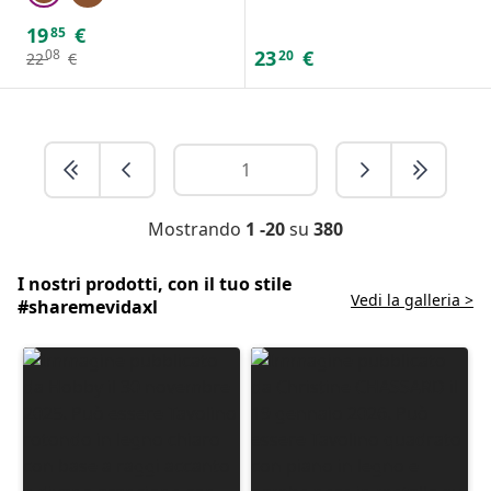
19
€
85
23
€
08
20
22
€
Mostrando
1 -20
su
380
I nostri prodotti, con il tuo stile
Vedi la galleria >
#sharemevidaxl