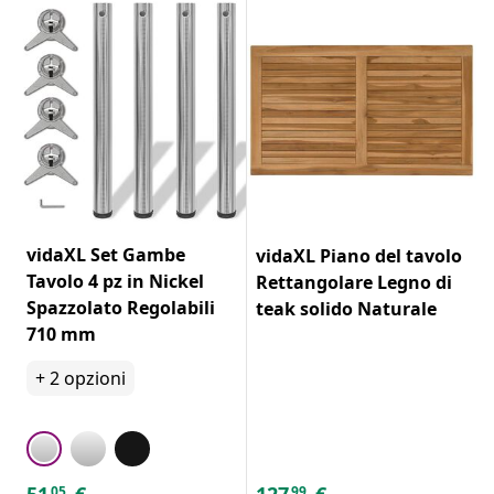
vidaXL Set Gambe
vidaXL Piano del tavolo
Tavolo 4 pz in Nickel
Rettangolare Legno di
Spazzolato Regolabili
teak solido Naturale
710 mm
+
2
opzioni
51
€
127
€
05
99