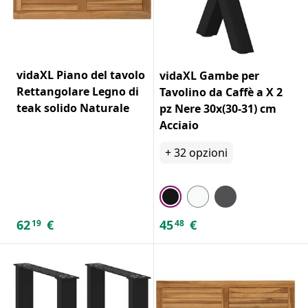
vidaXL Piano del tavolo
vidaXL Gambe per
Rettangolare Legno di
Tavolino da Caffè a X 2
teak solido Naturale
pz Nere 30x(30-31) cm
Acciaio
+
32
opzioni
62
€
45
€
19
48