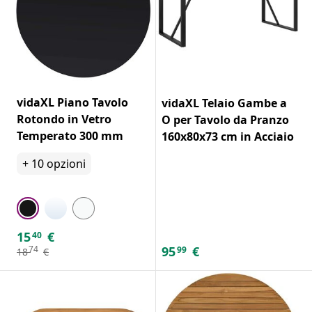
vidaXL Piano Tavolo
vidaXL Telaio Gambe a
Rotondo in Vetro
O per Tavolo da Pranzo
Temperato 300 mm
160x80x73 cm in Acciaio
+
10
opzioni
15
€
40
95
€
74
99
18
€