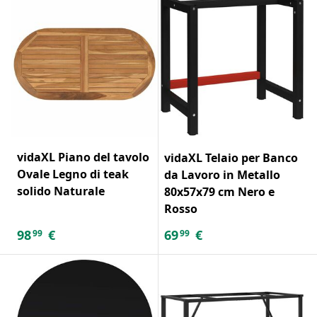
vidaXL Piano del tavolo
vidaXL Telaio per Banco
Ovale Legno di teak
da Lavoro in Metallo
solido Naturale
80x57x79 cm Nero e
Rosso
98
€
69
€
99
99