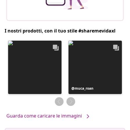
I nostri prodotti, con il tuo stile #sharemevidaxl
Post
muca_roan
pubblicato
da
Guarda come caricare le immagini