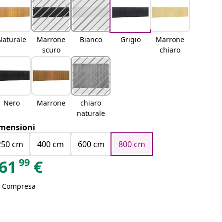
Naturale
Marrone
Bianco
Grigio
Marrone
scuro
chiaro
Nero
Marrone
chiaro
naturale
mensioni
250 cm
400 cm
600 cm
800 cm
99
61
€
A Compresa