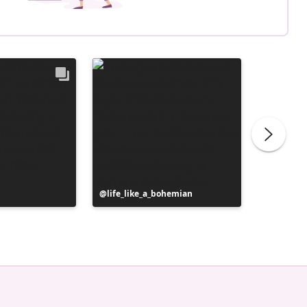
Post
life_like_a_bohemian
Post
life_lik
pubblicato
pubblic
da
da