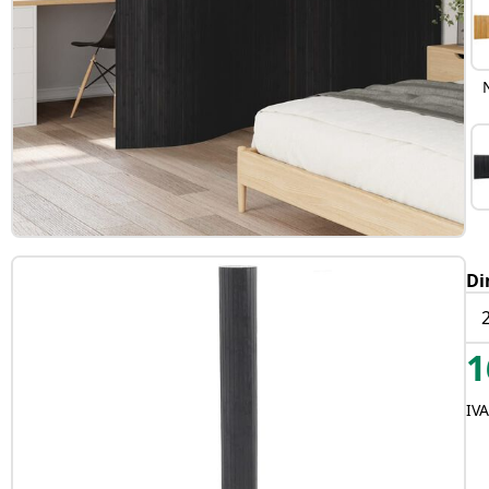
Di
1
IV