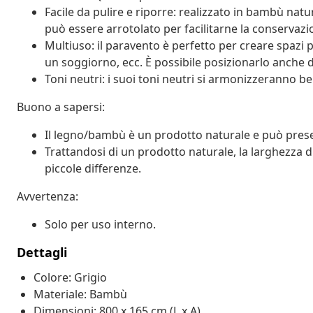
Facile da pulire e riporre: realizzato in bambù natur
può essere arrotolato per facilitarne la conservazio
Multiuso: il paravento è perfetto per creare spazi p
un soggiorno, ecc. È possibile posizionarlo anche d
Toni neutri: i suoi toni neutri si armonizzeranno ben
Buono a sapersi:
Il legno/bambù è un prodotto naturale e può pres
Trattandosi di un prodotto naturale, la larghezza d
piccole differenze.
Avvertenza:
Solo per uso interno.
Dettagli
Colore: Grigio
Materiale: Bambù
Dimensioni: 800 x 165 cm (L x A)