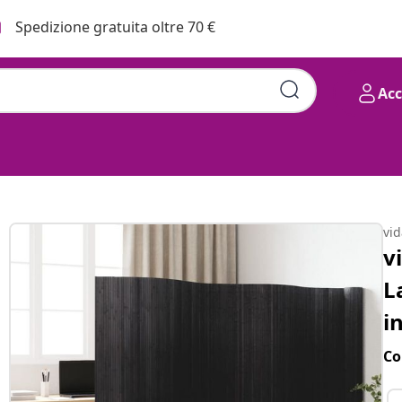
Spedizione gratuita oltre 70 €
Ac
vi
v
L
i
Co