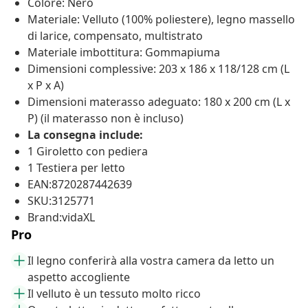
Colore: Nero
Materiale: Velluto (100% poliestere), legno massello
di larice, compensato, multistrato
Materiale imbottitura: Gommapiuma
Dimensioni complessive: 203 x 186 x 118/128 cm (L
x P x A)
Dimensioni materasso adeguato: 180 x 200 cm (L x
P) (il materasso non è incluso)
La consegna include:
1 Giroletto con pediera
1 Testiera per letto
EAN:8720287442639
SKU:3125771
Brand:vidaXL
Pro
Il legno conferirà alla vostra camera da letto un
aspetto accogliente
Il velluto è un tessuto molto ricco