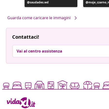
Post
saudades.wd
Post
moje_czarno_
pubblicato
pubblicato
da
da
Guarda come caricare le immagini
Contattaci!
Vai al centro assistenza