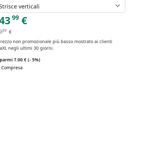
Strisce verticali
99
43
€
99
0
€
prezzo non promozionale più basso mostrato ai clienti
aXL negli ultimi 30 giorni.
parmi 7.00 € (- 5%)
A Compresa