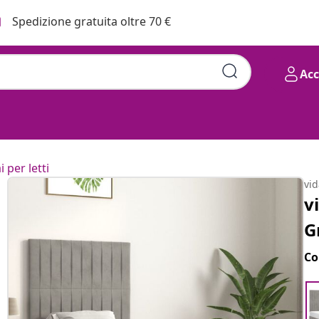
Spedizione gratuita oltre 70 €
Ac
i per letti
vi
v
G
Co