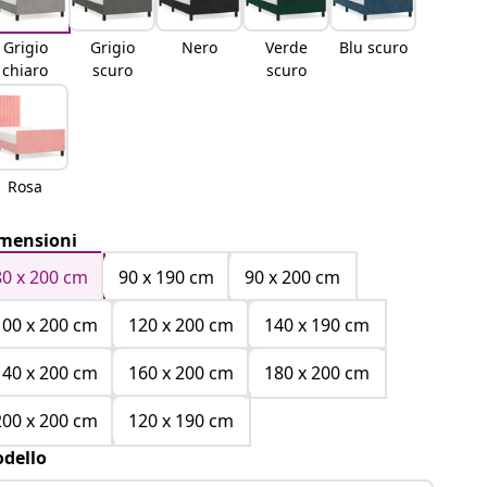
Grigio
Grigio
Nero
Verde
Blu scuro
chiaro
scuro
scuro
Rosa
mensioni
80 x 200 cm
90 x 190 cm
90 x 200 cm
100 x 200 cm
120 x 200 cm
140 x 190 cm
140 x 200 cm
160 x 200 cm
180 x 200 cm
200 x 200 cm
120 x 190 cm
dello