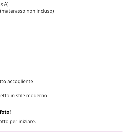
x A)
 (materasso non incluso)
etto accogliente
letto in stile moderno
foto!
otto per iniziare.