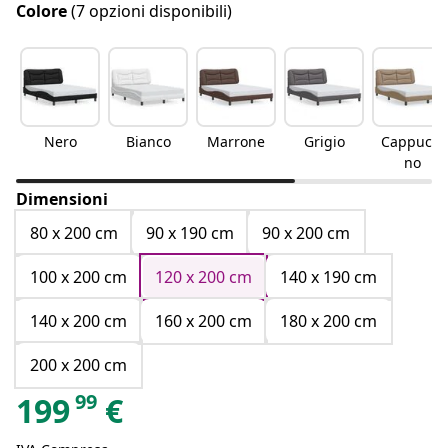
Colore
(7 opzioni disponibili)
Nero
Bianco
Marrone
Grigio
Cappucci
no
Dimensioni
80 x 200 cm
90 x 190 cm
90 x 200 cm
100 x 200 cm
120 x 200 cm
140 x 190 cm
140 x 200 cm
160 x 200 cm
180 x 200 cm
200 x 200 cm
99
199
€