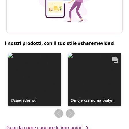
I nostri prodotti, con il tuo stile #sharemevidaxl
Post
saudades.wd
Post
moje_czarno_na_bialym
pubblicato
pubblicato
da
da
Guarda come caricare le immagini