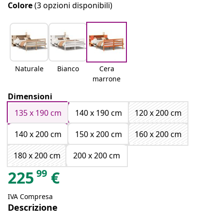
Colore
(3 opzioni disponibili)
Naturale
Bianco
Cera
marrone
Dimensioni
135 x 190 cm
140 x 190 cm
120 x 200 cm
140 x 200 cm
150 x 200 cm
160 x 200 cm
180 x 200 cm
200 x 200 cm
99
225
€
IVA Compresa
Descrizione