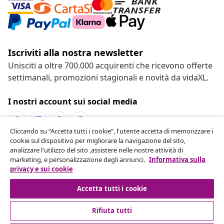
Iscriviti alla nostra newsletter
Unisciti a oltre 700.000 acquirenti che ricevono offerte
settimanali, promozioni stagionali e novità da vidaXL.
I nostri account sui social media
Cliccando su “Accetta tutti i cookie”, l'utente accetta di memorizzare i
cookie sul dispositivo per migliorare la navigazione del sito,
Recesso dal contratto
analizzare l'utilizzo del sito ,assistere nelle nostre attività di
marketing, e personalizzazione degli annunci.
Informativa sulla
Invia una richiesta di recesso per il tuo ordine.
privacy e sui cookie
Recesso dal contratto
Accetta tutti i cookie
Rifiuta tutti