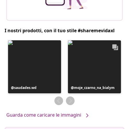
I nostri prodotti, con il tuo stile #sharemevidaxl
Post
saudades.wd
Post
moje_czarno_na_bialym
pubblicato
pubblicato
da
da
Guarda come caricare le immagini