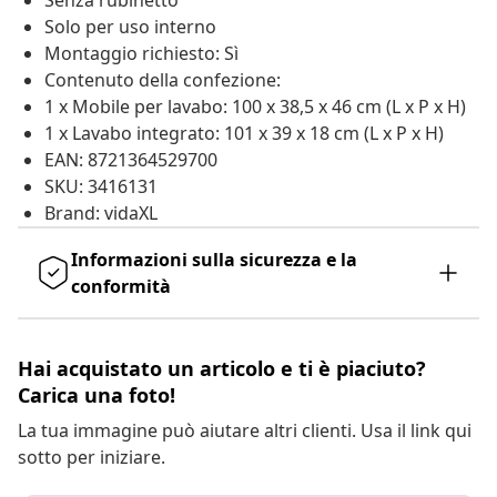
Senza rubinetto
Solo per uso interno
Montaggio richiesto: Sì
Contenuto della confezione:
1 x Mobile per lavabo: 100 x 38,5 x 46 cm (L x P x H)
1 x Lavabo integrato: 101 x 39 x 18 cm (L x P x H)
EAN: 8721364529700
SKU: 3416131
Brand: vidaXL
Informazioni sulla sicurezza e la
conformità
Hai acquistato un articolo e ti è piaciuto?
Carica una foto!
La tua immagine può aiutare altri clienti. Usa il link qui
sotto per iniziare.