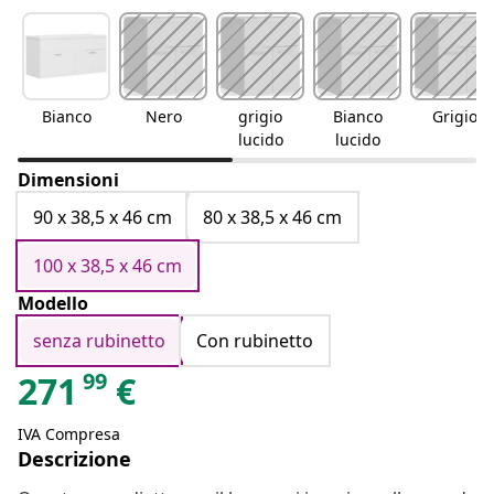
Bianco
Nero
grigio
Bianco
Grigio
lucido
lucido
Dimensioni
90 x 38,5 x 46 cm
80 x 38,5 x 46 cm
100 x 38,5 x 46 cm
Modello
senza rubinetto
Con rubinetto
99
271
€
IVA Compresa
Descrizione