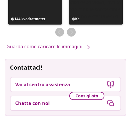
Post
144.kvadratmeter
Post
Ke
pubblicato
pubblicato
da
da
Guarda come caricare le immagini
Contattaci!
Vai al centro assistenza
Consigliato
Chatta con noi