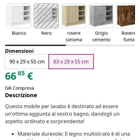
Bianco
Nero
rovere
Grigio
Rovere
sonoma
cemento
fumo
Dimensioni
90 x 29 x 55 cm
63 x 29 x 55 cm
65
66
€
IVA Compresa
Descrizione
Questo mobile per lavabo è destinato ad essere
un'ottima aggiunta al vostro bagno, dandogli un
aspetto ordinato e sorprendente!
Materiale durevole: Il legno multistrato è di una