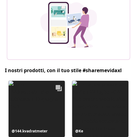
I nostri prodotti, con il tuo stile #sharemevidaxl
Post
144.kvadratmeter
Post
Ke
pubblicato
pubblicato