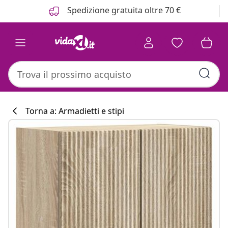
Precedente
Prossimo
Spedizione gratuita oltre 70 €
Torna a: Armadietti e stipi