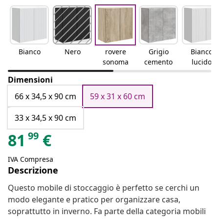
Bianco
Nero
rovere
Grigio
Bianco
sonoma
cemento
lucido
Dimensioni
66 x 34,5 x 90 cm
59 x 31 x 60 cm
33 x 34,5 x 90 cm
99
81
€
IVA Compresa
Descrizione
Questo mobile di stoccaggio è perfetto se cerchi un
modo elegante e pratico per organizzare casa,
soprattutto in inverno. Fa parte della categoria mobili