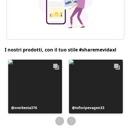
I nostri prodotti, con il tuo stile #sharemevidaxl
Post
sverkesta376
Post
tofsvipevagen33
pubblicato
pubblicato
da
da