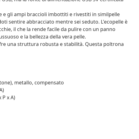
 gli ampi braccioli imbottiti e rivestiti in similpelle
oti sentire abbracciato mentre sei seduto. L'ecopelle è
chie, il che la rende facile da pulire con un panno
ssuoso e la bellezza della vera pelle.
 offre una struttura robusta e stabilità. Questa poltrona
otone), metallo, compensato
A)
 P x A)