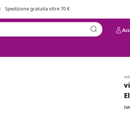
Spedizione gratuita oltre 70 €
Ac
rrone in Similpelle
vi
v
E
IV