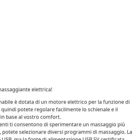
assaggiante elettrica!
inabile è dotata di un motore elettrico per la funzione di
, quindi potete regolare facilmente lo schienale e il
 in base al vostro comfort.
esenti ti consentono di sperimentare un massaggio più
ne, potete selezionare diversi programmi di massaggio. La
USB, ma la fonte di alimentazione USB 5V certificata