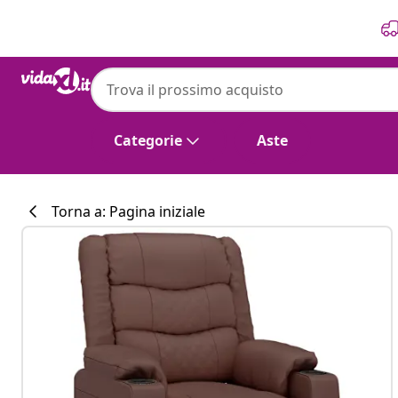
Precedente
Prossimo
vidaXL
vidaXL Poltrona Massaggiante Elettrica Ma
Categorie
Aste
Torna a: Pagina iniziale