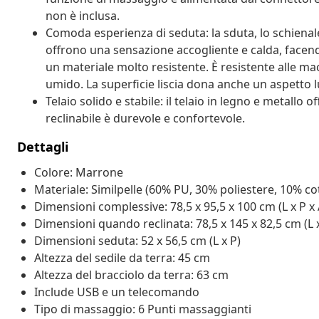
non è inclusa.
Comoda esperienza di seduta: la sduta, lo schienale e
offrono una sensazione accogliente e calda, facend
un materiale molto resistente. È resistente alle mac
umido. La superficie liscia dona anche un aspetto lu
Telaio solido e stabile: il telaio in legno e metallo
reclinabile è durevole e confortevole.
Dettagli
Colore: Marrone
Materiale: Similpelle (60% PU, 30% poliestere, 10% c
Dimensioni complessive: 78,5 x 95,5 x 100 cm (L x P x 
Dimensioni quando reclinata: 78,5 x 145 x 82,5 cm (L x
Dimensioni seduta: 52 x 56,5 cm (L x P)
Altezza del sedile da terra: 45 cm
Altezza del bracciolo da terra: 63 cm
Include USB e un telecomando
Tipo di massaggio: 6 Punti massaggianti