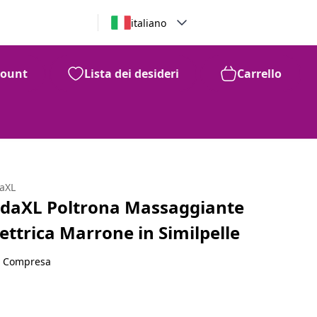
italiano
count
Lista dei desideri
Carrello
daXL
idaXL Poltrona Massaggiante
lettrica Marrone in Similpelle
A Compresa