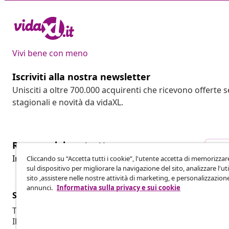
Vivi bene con meno
Iscriviti alla nostra newsletter
Unisciti a oltre 700.000 acquirenti che ricevono offerte 
stagionali e novità da vidaXL.
Recesso dal contratto
Rec
Invia una richiesta di recesso per il tuo ordine.
Cliccando su “Accetta tutti i cookie”, l'utente accetta di memorizzar
sul dispositivo per migliorare la navigazione del sito, analizzare l'uti
sito ,assistere nelle nostre attività di marketing, e personalizzazion
annunci.
Informativa sulla privacy e sui cookie
Servizio clienti
Aziende
Traccia il tuo ordine
Programma af
Il mio account
Produzione p