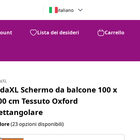
italiano
count
Lista dei desideri
Carrello
28
14
€
daXL
idaXL Schermo da balcone 100 x
00 cm Tessuto Oxford
ettangolare
lore
(23 opzioni disponibili)