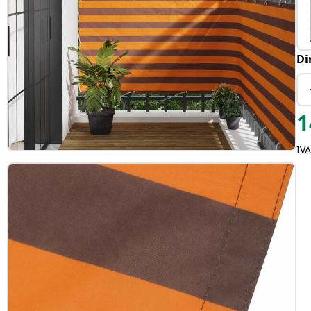
Di
1
IV