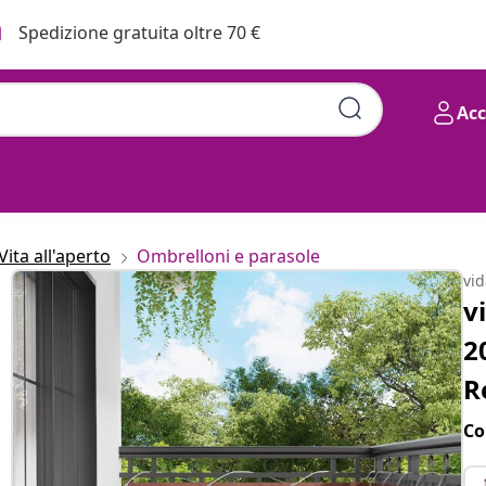
Spedizione gratuita oltre 70 €
Ac
Tessuto Oxford Rettangolare
Vita all'aperto
Ombrelloni e parasole
vi
v
2
R
Co