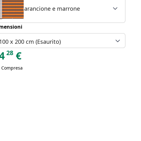
arancione e marrone
mensioni
100 x 200 cm (Esaurito)
28
4
€
A Compresa