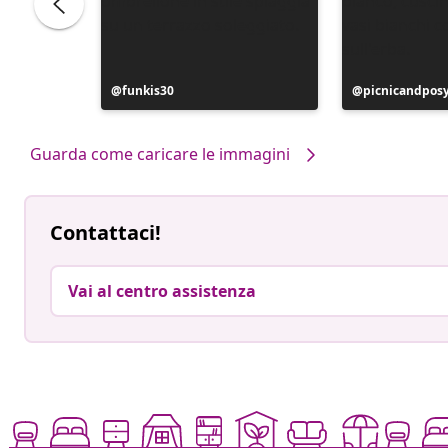
Post
funkis30
Post
picnicandpos
pubblicato
pubblicato
da
da
Guarda come caricare le immagini
Contattaci!
Vai al centro assistenza