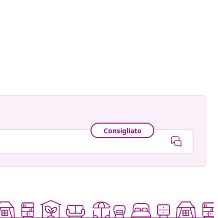
ankay
ato
Consigliato