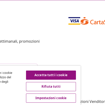
settimanali, promozioni
esso dal contratto
e i cookie
Accetta tutti i cookie
lizzo del
e degli
Rifiuta tutti
vidaXL
filiato
Su vidaXL
Impostazioni cookie
er vidaXL
Termini e Condizioni Venditor