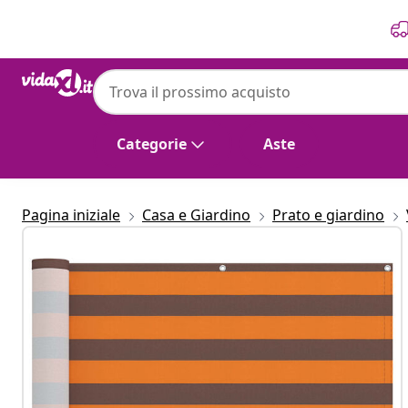
Precedente
Prossimo
vidaXL
vidaXL Schermo da balcone 100 x 200 cm 
Categorie
Aste
Pagina iniziale
Casa e Giardino
Prato e giardino