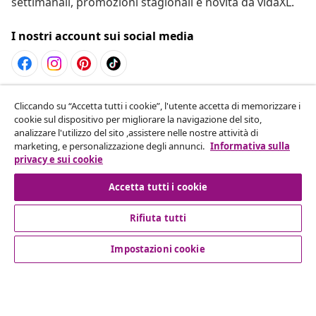
settimanali, promozioni stagionali e novità da vidaXL.
I nostri account sui social media
Recesso dal contratto
Cliccando su “Accetta tutti i cookie”, l'utente accetta di memorizzare i
cookie sul dispositivo per migliorare la navigazione del sito,
Invia una richiesta di recesso per il tuo ordine.
analizzare l'utilizzo del sito ,assistere nelle nostre attività di
marketing, e personalizzazione degli annunci.
Informativa sulla
Recesso dal contratto
privacy e sui cookie
Accetta tutti i cookie
Rifiuta tutti
Servizio clienti
Impostazioni cookie
Aziende
vidaXL