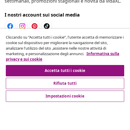
settimanali, promozioni stagionali e novità da vidaXL.
I nostri account sui social media
Cliccando su “Accetta tutti i cookie”, l'utente accetta di memorizzare i
Recesso dal contratto
cookie sul dispositivo per migliorare la navigazione del sito,
analizzare l'utilizzo del sito ,assistere nelle nostre attività di
Invia una richiesta di recesso per il tuo ordine.
marketing, e personalizzazione degli annunci.
Informativa sulla
privacy e sui cookie
Recesso dal contratto
Accetta tutti i cookie
Rifiuta tutti
Servizio clienti
Impostazioni cookie
Aziende
vidaXL