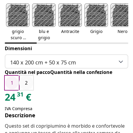
grigio
blu e
Antracite
Grigio
Nero
scuro e
grigio
bianco
Dimensioni
140 x 200 cm + 50 x 75 cm
Quantità nel paccoQuantità nella confezione
1
2
31
24
€
IVA Compresa
Descrizione
Questo set di copripiumino è morbido e confortevole