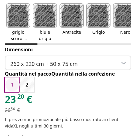
grigio
blu e
Antracite
Grigio
Nero
scuro e
grigio
bianco
Dimensioni
260 x 220 cm + 50 x 75 cm
Quantità nel paccoQuantità nella confezione
1
2
20
23
€
54
26
€
Il prezzo non promozionale più basso mostrato ai clienti
vidaXL negli ultimi 30 giorni.