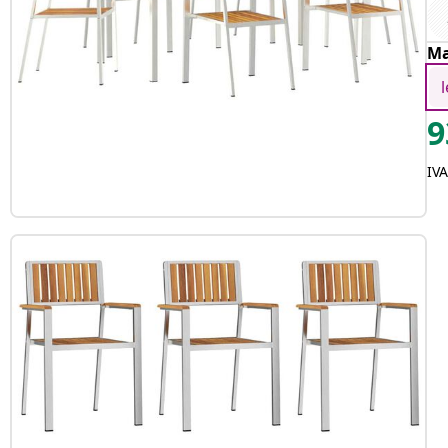
Ma
9
IV