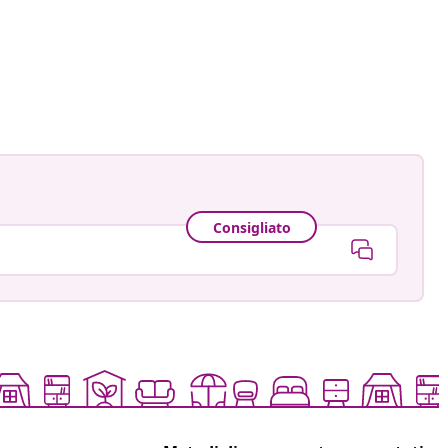
aensebluemchen_
ato
Consigliato