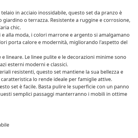
elaio in acciaio inossidabile, questo set da pranzo è
uo giardino o terrazza. Resistente a ruggine e corrosione,
aria chic.
i e alla moda, i colori marrone e argento si amalgamano
olori porta calore e modernità, migliorando l'aspetto del
e lineare. Le linee pulite e le decorazioni minime sono
zi esterni moderni e classici.
riali resistenti, questo set mantiene la sua bellezza e
ratteristica lo rende ideale per famiglie attive.
sto set è facile. Basta pulire le superficie con un panno
esti semplici passaggi manterranno i mobili in ottime
abile