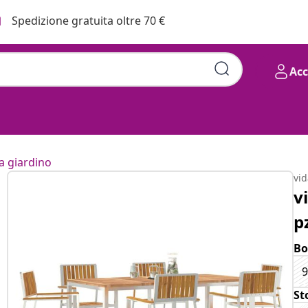
Spedizione gratuita oltre 70 €
Ac
da giardino
vi
v
p
Bo
St