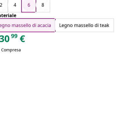
2
4
6
8
teriale
legno massello di acacia
Legno massello di teak
99
30
€
A Compresa