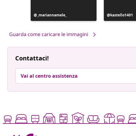
Post
_mariannamele_
Post
kastello1401
pubblicato
pubblicato
da
da
Guarda come caricare le immagini
Contattaci!
Vai al centro assistenza