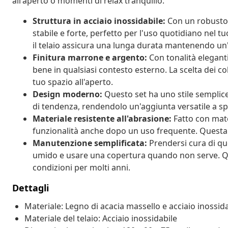
all'aperto o momenti di relax tranquillo.
Struttura in acciaio inossidabile:
Con un robusto t
stabile e forte, perfetto per l'uso quotidiano nel t
il telaio assicura una lunga durata mantenendo un'
Finitura marrone e argento:
Con tonalità elegant
bene in qualsiasi contesto esterno. La scelta dei c
tuo spazio all'aperto.
Design moderno:
Questo set ha uno stile semplice 
di tendenza, rendendolo un'aggiunta versatile a spa
Materiale resistente all'abrasione:
Fatto con mate
funzionalità anche dopo un uso frequente. Questa ca
Manutenzione semplificata:
Prendersi cura di que
umido e usare una copertura quando non serve. Qu
condizioni per molti anni.
Dettagli
Materiale: Legno di acacia massello e acciaio inossid
Materiale del telaio: Acciaio inossidabile