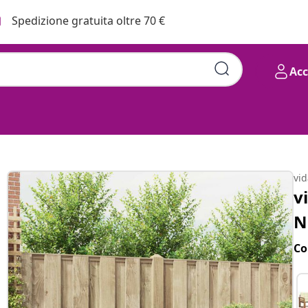
Spedizione gratuita oltre 70 €
Ac
vi
v
N
Co