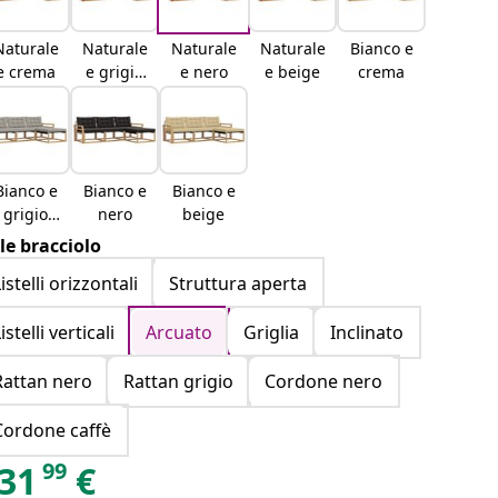
Naturale
Naturale
Naturale
Naturale
Bianco e
e crema
e grigio
e nero
e beige
crema
chiaro
Bianco e
Bianco e
Bianco e
grigio
nero
beige
chiaro
ile bracciolo
istelli orizzontali
Struttura aperta
istelli verticali
Arcuato
Griglia
Inclinato
Rattan nero
Rattan grigio
Cordone nero
Cordone caffè
99
31
€