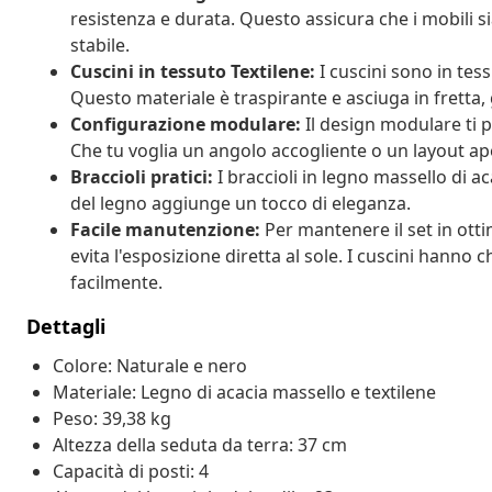
resistenza e durata. Questo assicura che i mobili s
stabile.
Cuscini in tessuto Textilene:
I cuscini sono in tess
Questo materiale è traspirante e asciuga in fretta
Configurazione modulare:
Il design modulare ti p
Che tu voglia un angolo accogliente o un layout ape
Braccioli pratici:
I braccioli in legno massello di 
del legno aggiunge un tocco di eleganza.
Facile manutenzione:
Per mantenere il set in ott
evita l'esposizione diretta al sole. I cuscini hanno c
facilmente.
Dettagli
Colore: Naturale e nero
Materiale: Legno di acacia massello e textilene
Peso: 39,38 kg
Altezza della seduta da terra: 37 cm
Capacità di posti: 4