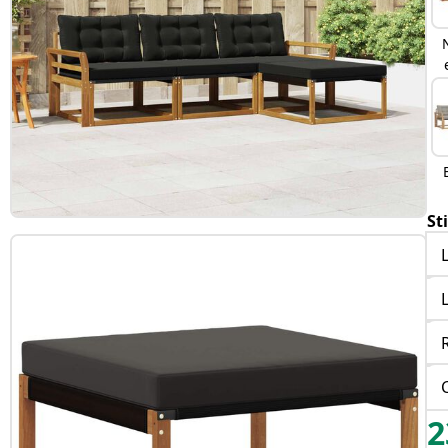
St
L
L
2