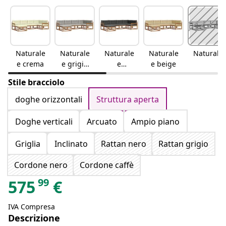
Naturale
Naturale
Naturale
Naturale
Naturale
e crema
e grigio
e
e beige
chiaro
antracite
Stile bracciolo
doghe orizzontali
Struttura aperta
Doghe verticali
Arcuato
Ampio piano
Griglia
Inclinato
Rattan nero
Rattan grigio
Cordone nero
Cordone caffè
99
575
€
IVA Compresa
Descrizione