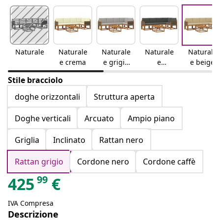
Naturale
Naturale
Naturale
Naturale
Naturale
e crema
e grigio
e
e beige
chiaro
antracite
Stile bracciolo
doghe orizzontali
Struttura aperta
Doghe verticali
Arcuato
Ampio piano
Griglia
Inclinato
Rattan nero
Rattan grigio
Cordone nero
Cordone caffè
99
425
€
IVA Compresa
Descrizione