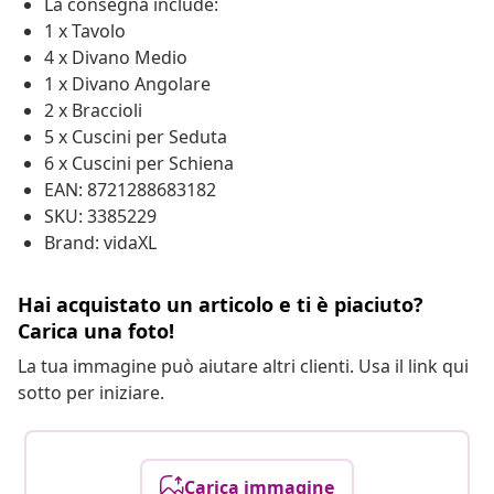
La consegna include:
1 x Tavolo
4 x Divano Medio
1 x Divano Angolare
2 x Braccioli
5 x Cuscini per Seduta
6 x Cuscini per Schiena
EAN: 8721288683182
SKU: 3385229
Brand: vidaXL
Hai acquistato un articolo e ti è piaciuto?
Carica una foto!
La tua immagine può aiutare altri clienti. Usa il link qui
sotto per iniziare.
Carica immagine