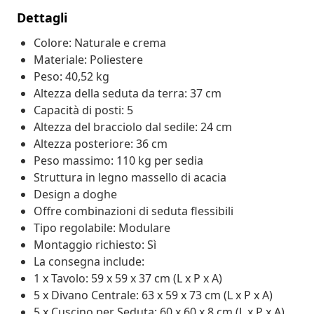
Dettagli
Colore: Naturale e crema
Materiale: Poliestere
Peso: 40,52 kg
Altezza della seduta da terra: 37 cm
Capacità di posti: 5
Altezza del bracciolo dal sedile: 24 cm
Altezza posteriore: 36 cm
Peso massimo: 110 kg per sedia
Struttura in legno massello di acacia
Design a doghe
Offre combinazioni di seduta flessibili
Tipo regolabile: Modulare
Montaggio richiesto: Sì
La consegna include:
1 x Tavolo: 59 x 59 x 37 cm (L x P x A)
5 x Divano Centrale: 63 x 59 x 73 cm (L x P x A)
5 x Cuscino per Seduta: 60 x 60 x 8 cm (L x P x A)