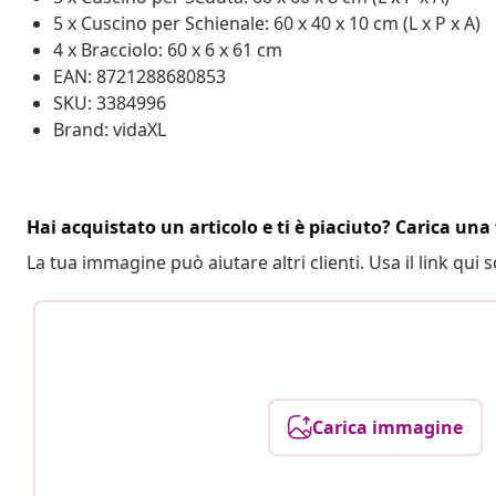
5 x Cuscino per Schienale: 60 x 40 x 10 cm (L x P x A)
4 x Bracciolo: 60 x 6 x 61 cm
EAN: 8721288680853
SKU: 3384996
Brand: vidaXL
Hai acquistato un articolo e ti è piaciuto? Carica una 
La tua immagine può aiutare altri clienti. Usa il link qui s
Carica immagine