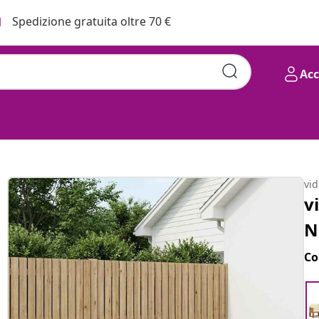
Spedizione gratuita oltre 70 €
Ac
vi
v
N
Co