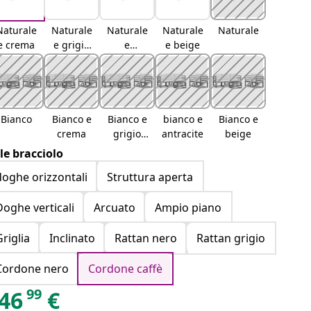
Naturale
Naturale
Naturale
Naturale
Naturale
e crema
e grigio
e
e beige
chiaro
antracite
Bianco
Bianco e
Bianco e
bianco e
Bianco e
crema
grigio
antracite
beige
chiaro
ile bracciolo
doghe orizzontali
Struttura aperta
Doghe verticali
Arcuato
Ampio piano
Griglia
Inclinato
Rattan nero
Rattan grigio
Cordone nero
Cordone caffè
99
46
€