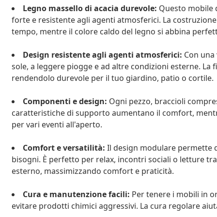
Legno massello di acacia durevole:
Questo mobile da
forte e resistente agli agenti atmosferici. La costruzione
tempo, mentre il colore caldo del legno si abbina perfet
Design resistente agli agenti atmosferici:
Con una v
sole, a leggere piogge e ad altre condizioni esterne. La f
rendendolo durevole per il tuo giardino, patio o cortile.
Componenti e design:
Ogni pezzo, braccioli compresi
caratteristiche di supporto aumentano il comfort, ment
per vari eventi all'aperto.
Comfort e versatilità:
Il design modulare permette di
bisogni. È perfetto per relax, incontri sociali o letture t
esterno, massimizzando comfort e praticità.
Cura e manutenzione facili:
Per tenere i mobili in o
evitare prodotti chimici aggressivi. La cura regolare aiut