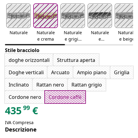
Naturale
Naturale
Naturale
Naturale
Naturale
e crema
e grigio
e
e beige
chiaro
antracite
Stile bracciolo
doghe orizzontali
Struttura aperta
Doghe verticali
Arcuato
Ampio piano
Griglia
Inclinato
Rattan nero
Rattan grigio
Cordone nero
Cordone caffè
99
435
€
IVA Compresa
Descrizione