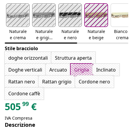
Naturale
Naturale
Naturale
Naturale
Bianco e
e crema
e grigio
e nero
e beige
crema
chiaro
Stile bracciolo
doghe orizzontali
Struttura aperta
Doghe verticali
Arcuato
Griglia
Inclinato
Rattan nero
Rattan grigio
Cordone nero
Cordone caffè
99
505
€
IVA Compresa
Descrizione