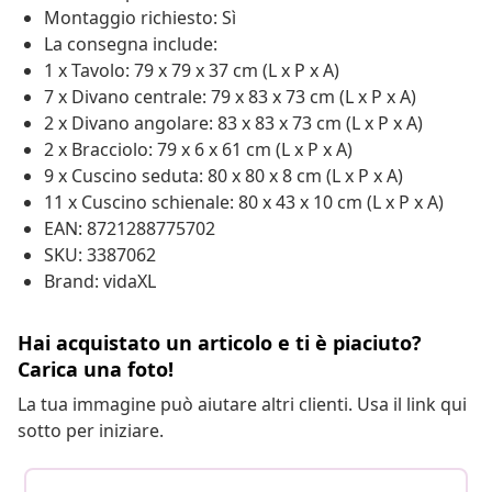
Montaggio richiesto: Sì
La consegna include:
1 x Tavolo: 79 x 79 x 37 cm (L x P x A)
7 x Divano centrale: 79 x 83 x 73 cm (L x P x A)
2 x Divano angolare: 83 x 83 x 73 cm (L x P x A)
2 x Bracciolo: 79 x 6 x 61 cm (L x P x A)
9 x Cuscino seduta: 80 x 80 x 8 cm (L x P x A)
11 x Cuscino schienale: 80 x 43 x 10 cm (L x P x A)
EAN: 8721288775702
SKU: 3387062
Brand: vidaXL
Hai acquistato un articolo e ti è piaciuto?
Carica una foto!
La tua immagine può aiutare altri clienti. Usa il link qui
sotto per iniziare.