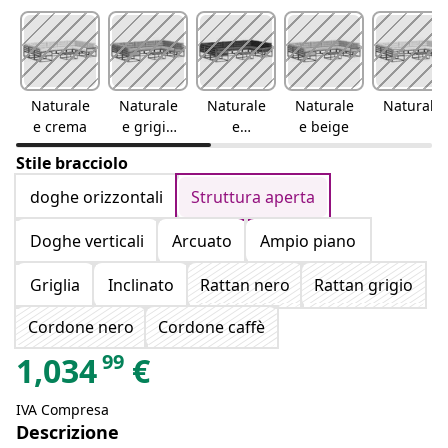
Naturale
Naturale
Naturale
Naturale
Naturale
e crema
e grigio
e
e beige
chiaro
antracite
Stile bracciolo
doghe orizzontali
Struttura aperta
Doghe verticali
Arcuato
Ampio piano
Griglia
Inclinato
Rattan nero
Rattan grigio
Cordone nero
Cordone caffè
99
1,034
€
IVA Compresa
Descrizione