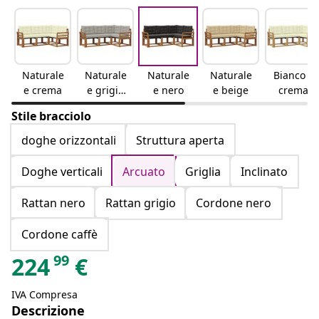
Naturale
Naturale
Naturale
Naturale
Bianco e
e crema
e grigio
e nero
e beige
crema
chiaro
Stile bracciolo
doghe orizzontali
Struttura aperta
Doghe verticali
Arcuato
Griglia
Inclinato
Rattan nero
Rattan grigio
Cordone nero
Cordone caffè
99
224
€
IVA Compresa
Descrizione