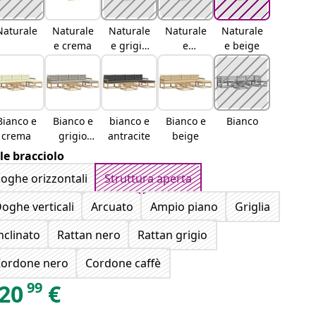
Naturale
Naturale
Naturale
Naturale
Naturale
e crema
e grigio
e
e beige
chiaro
antracite
Bianco e
Bianco e
bianco e
Bianco e
Bianco
crema
grigio
antracite
beige
chiaro
ile bracciolo
oghe orizzontali
Struttura aperta
oghe verticali
Arcuato
Ampio piano
Griglia
nclinato
Rattan nero
Rattan grigio
ordone nero
Cordone caffè
99
20
€