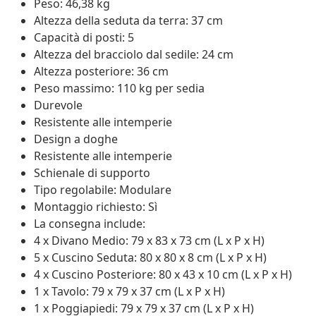
Peso: 46,38 kg
Altezza della seduta da terra: 37 cm
Capacità di posti: 5
Altezza del bracciolo dal sedile: 24 cm
Altezza posteriore: 36 cm
Peso massimo: 110 kg per sedia
Durevole
Resistente alle intemperie
Design a doghe
Resistente alle intemperie
Schienale di supporto
Tipo regolabile: Modulare
Montaggio richiesto: Sì
La consegna include:
4 x Divano Medio: 79 x 83 x 73 cm (L x P x H)
5 x Cuscino Seduta: 80 x 80 x 8 cm (L x P x H)
4 x Cuscino Posteriore: 80 x 43 x 10 cm (L x P x H)
1 x Tavolo: 79 x 79 x 37 cm (L x P x H)
1 x Poggiapiedi: 79 x 79 x 37 cm (L x P x H)