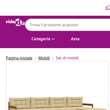
Precedente
Prossimo
vidaXL
vidaXL Set di divani da esterno 6 pz Natur
Categorie
Aste
Pagina iniziale
Mobili
Set di mobili