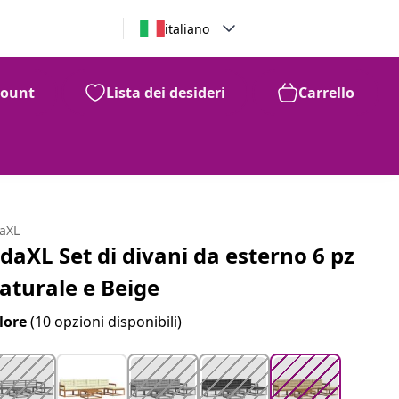
italiano
count
Lista dei desideri
Carrello
99
420
€
daXL
idaXL Set di divani da esterno 6 pz
aturale e Beige
lore
(10 opzioni disponibili)