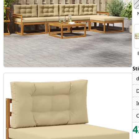
St
d
D
I
C
4