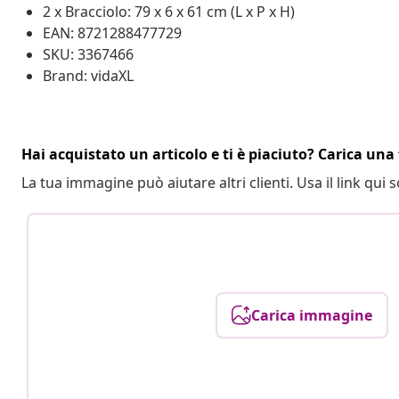
2 x Bracciolo: 79 x 6 x 61 cm (L x P x H)
EAN: 8721288477729
SKU: 3367466
Brand: vidaXL
Hai acquistato un articolo e ti è piaciuto? Carica una 
La tua immagine può aiutare altri clienti. Usa il link qui s
Carica immagine