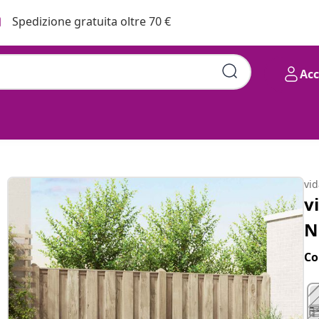
Spedizione gratuita oltre 70 €
Ac
ale e Beige
vi
v
N
Co