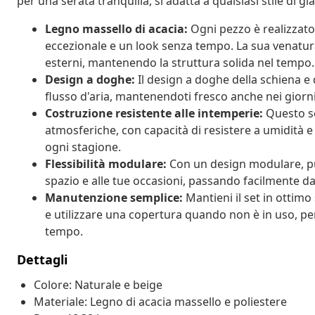
per una serata tranquilla, si adatta a qualsiasi stile di
Legno massello di acacia:
Ogni pezzo è realizzato 
eccezionale e un look senza tempo. La sua venatura
esterni, mantenendo la struttura solida nel tempo.
Design a doghe:
Il design a doghe della schiena e 
flusso d'aria, mantenendoti fresco anche nei giorni 
Costruzione resistente alle intemperie:
Questo set
atmosferiche, con capacità di resistere a umidità e 
ogni stagione.
Flessibilità modulare:
Con un design modulare, puoi
spazio e alle tue occasioni, passando facilmente da 
Manutenzione semplice:
Mantieni il set in ottimo
e utilizzare una copertura quando non è in uso, per
tempo.
Dettagli
Colore: Naturale e beige
Materiale: Legno di acacia massello e poliestere