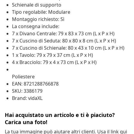
Schienale di supporto
Tipo regolabile: Modulare
Montaggio richiesto: Sì
La consegna include:
7 x Divano Centrale: 79 x 83 x 73 cm (L x P x H)
7 x Cuscino di Seduta: 80 x 80 x 8 cm (L x P x H)
7 x Cuscino di Schienale: 80 x 43 x 10 cm (L x P x H)
1 x Tavolo: 79 x 79 x 37 cm (L x P x H)
4 x Bracciolo: 79 x 4 x 73 cm (L x P x H)
Poliestere
EAN: 8721288766878
SKU: 3386179
Brand: vidaXL
Hai acquistato un articolo e ti è piaciuto?
Carica una foto!
La tua immagine può aiutare altri clienti. Usa il link qui