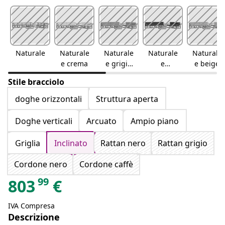
Naturale
Naturale
Naturale
Naturale
Naturale
e crema
e grigio
e
e beige
chiaro
antracite
Stile bracciolo
doghe orizzontali
Struttura aperta
Doghe verticali
Arcuato
Ampio piano
Griglia
Inclinato
Rattan nero
Rattan grigio
Cordone nero
Cordone caffè
99
803
€
IVA Compresa
Descrizione