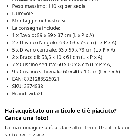
Peso massimo: 110 kg per sedia
Durevole
Montaggio richiesto: Sì
La consegna include:
1 x Tavolo: 59 x 59 x 37 cm (L x P x A)
2 x Divano d'angolo: 63 x 63 x 73 cm (L x P x A)
5 x Divano centrale: 63 x 59 x 73 cm (L x P x A)
2 x Braccioli: 58,5 x 10 x 61 cm (L x P x A)
7 x Cuscino seduta: 60 x 60 x 8 cm (L x P x A)
9 x Cuscino schienale: 60 x 40 x 10 cm (L x P x A)
EAN: 8721288526021
SKU: 3374538
Brand: vidaXL
Hai acquistato un articolo e ti è piaciuto?
Carica una foto!
La tua immagine può aiutare altri clienti. Usa il link qui
sotto per iniziare.