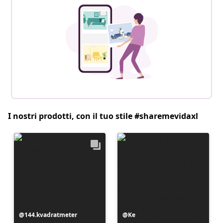
I nostri prodotti, con il tuo stile #sharemevidaxl
Post
144.kvadratmeter
Post
Ke