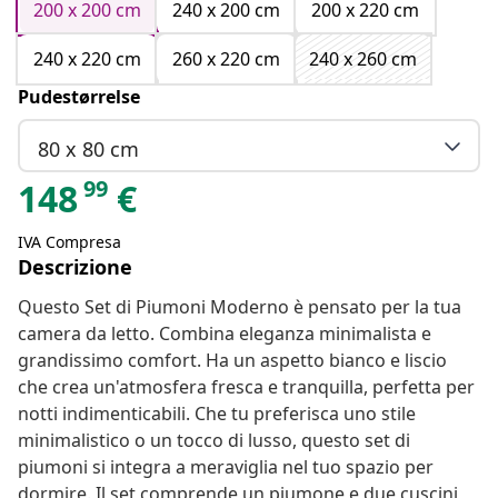
200 x 200 cm
240 x 200 cm
200 x 220 cm
240 x 220 cm
260 x 220 cm
240 x 260 cm
Pudestørrelse
80 x 80 cm
99
148
€
IVA Compresa
Descrizione
Questo Set di Piumoni Moderno è pensato per la tua
camera da letto. Combina eleganza minimalista e
grandissimo comfort. Ha un aspetto bianco e liscio
che crea un'atmosfera fresca e tranquilla, perfetta per
notti indimenticabili. Che tu preferisca uno stile
minimalistico o un tocco di lusso, questo set di
piumoni si integra a meraviglia nel tuo spazio per
dormire. Il set comprende un piumone e due cuscini,