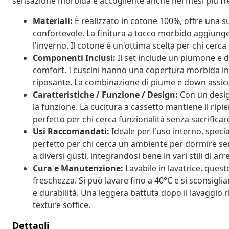
sensazione morbida e accogliente anche nei mesi più fr
Materiali:
È realizzato in cotone 100%, offre una s
confortevole. La finitura a tocco morbido aggiung
l'inverno. Il cotone è un'ottima scelta per chi cerca
Componenti Inclusi:
Il set include un piumone e du
comfort. I cuscini hanno una copertura morbida i
riposante. La combinazione di piume e down assic
Caratteristiche / Funzione / Design:
Con un design
la funzione. La cucitura a cassetto mantiene il ripi
perfetto per chi cerca funzionalità senza sacrificare 
Usi Raccomandati:
Ideale per l'uso interno, spec
perfetto per chi cerca un ambiente per dormire sere
a diversi gusti, integrandosi bene in vari stili di a
Cura e Manutenzione:
Lavabile in lavatrice, ques
freschezza. Si può lavare fino a 40°C e si sconsigl
e durabilità. Una leggera battuta dopo il lavaggio 
texture soffice.
Dettagli