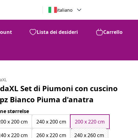
italiano
count
Lista dei desideri
Carrello
daXL
idaXL Set di Piumoni con cuscino
 pz Bianco Piuma d'anatra
ne størrelse
200 x 200 cm
240 x 200 cm
200 x 220 cm
240 x 220 cm
260 x 220 cm
240 x 260 cm