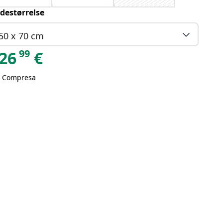
destørrelse
50 x 70 cm
99
26
€
A Compresa