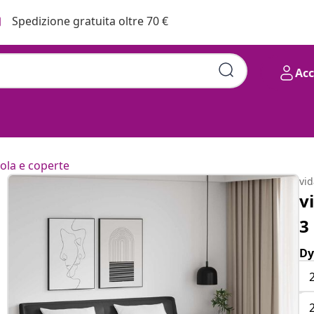
Spedizione gratuita oltre 70 €
Ac
ola e coperte
vi
v
3
Dy