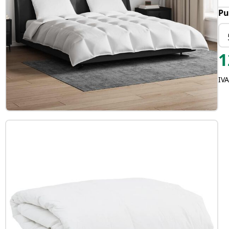
Pu
1
IV