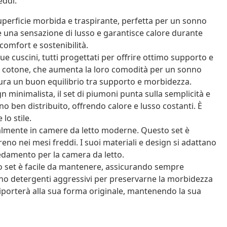
eddi.
uperficie morbida e traspirante, perfetta per un sonno
e una sensazione di lusso e garantisce calore durante
 comfort e sostenibilità.
e cuscini, tutti progettati per offrire ottimo supporto e
n cotone, che aumenta la loro comodità per un sonno
ura un buon equilibrio tra supporto e morbidezza.
 minimalista, il set di piumoni punta sulla semplicità e
eno ben distribuito, offrendo calore e lusso costanti. È
lo stile.
ialmente in camere da letto moderne. Questo set è
no nei mesi freddi. I suoi materiali e design si adattano
rredamento per la camera da letto.
to set è facile da mantenere, assicurando sempre
iano detergenti aggressivi per preservarne la morbidezza
riporterà alla sua forma originale, mantenendo la sua