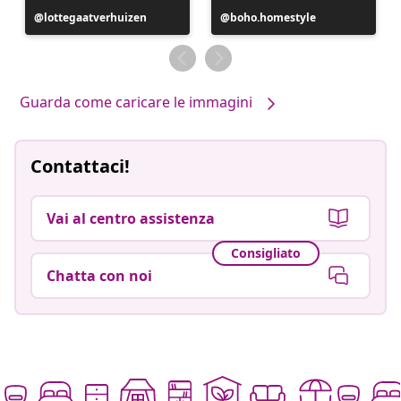
Post
lottegaatverhuizen
Post
boho.homestyle
pubblicato
pubblicato
da
da
Guarda come caricare le immagini
Contattaci!
Vai al centro assistenza
Consigliato
Chatta con noi