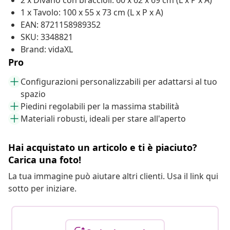
2 x Divano con braccioli: 60 x 62 x 69 cm (L x P x A)
1 x Tavolo: 100 x 55 x 73 cm (L x P x A)
EAN: 8721158989352
SKU: 3348821
Brand: vidaXL
Pro
Configurazioni personalizzabili per adattarsi al tuo
spazio
Piedini regolabili per la massima stabilità
Materiali robusti, ideali per stare all'aperto
Hai acquistato un articolo e ti è piaciuto?
Carica una foto!
La tua immagine può aiutare altri clienti. Usa il link qui
sotto per iniziare.