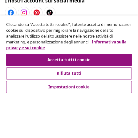
I nostri account sui social media
Cliccando su “Accetta tutti i cookie”, l'utente accetta di memorizzare i
Recesso dal contratto
cookie sul dispositivo per migliorare la navigazione del sito,
analizzare l'utilizzo del sito ,assistere nelle nostre attività di
Invia una richiesta di recesso per il tuo ordine.
marketing, e personalizzazione degli annunci.
Informativa sulla
privacy e sui cookie
Recesso dal contratto
Accetta tutti i cookie
Rifiuta tutti
Servizio clienti
Impostazioni cookie
Aziende
vidaXL
Scopri di più