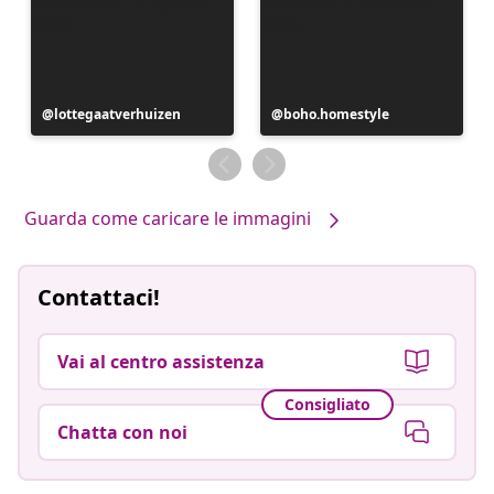
Post
lottegaatverhuizen
Post
boho.homestyle
pubblicato
pubblicato
da
da
Guarda come caricare le immagini
Contattaci!
Vai al centro assistenza
Consigliato
Chatta con noi