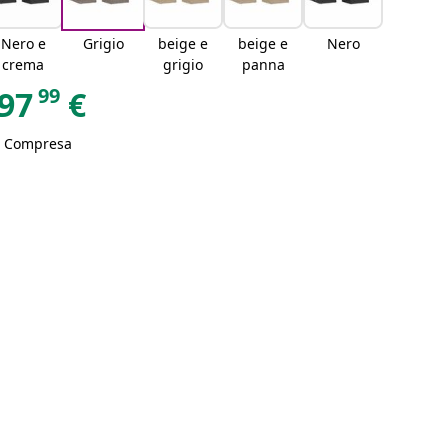
Nero e
Grigio
beige e
beige e
Nero
crema
grigio
panna
99
97
€
A Compresa