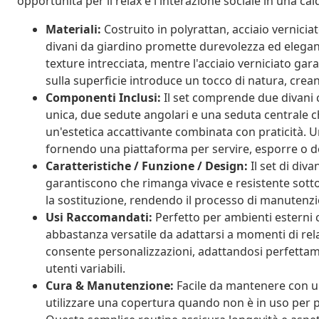
opportunità per il relax e l'interazione sociale in una cal
Materiali:
Costruito in polyrattan, acciaio vernicia
divani da giardino promette durevolezza ed elegan
texture intrecciata, mentre l'acciaio verniciato gara
sulla superficie introduce un tocco di natura, cr
Componenti Inclusi:
Il set comprende due divani 
unica, due sedute angolari e una seduta centrale ch
un'estetica accattivante combinata con praticità. 
fornendo una piattaforma per servire, esporre o d
Caratteristiche / Funzione / Design:
Il set di div
garantiscono che rimanga vivace e resistente sotto il
la sostituzione, rendendo il processo di manutenzi
Usi Raccomandati:
Perfetto per ambienti esterni c
abbastanza versatile da adattarsi a momenti di rela
consente personalizzazioni, adattandosi perfettame
utenti variabili.
Cura & Manutenzione:
Facile da mantenere con un
utilizzare una copertura quando non è in uso per 