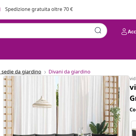
Spedizione gratuita oltre 70 €
Ac
e sedie da giardino
Divani da giardino
vi
v
G
Co