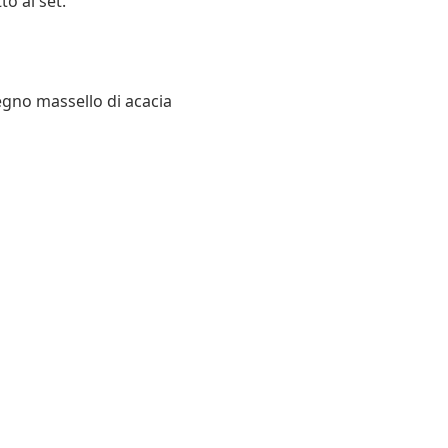
o al set.
legno massello di acacia