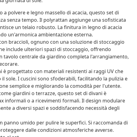
da giornata di sole.
to a polvere e legno massello di acacia, questo set di
za senza tempo. Il polyrattan aggiunge una sofisticata
ntisce un telaio robusto. La finitura in legno di acacia
eando un'armonica ambientazione esterna.
con braccioli, ognuno con una soluzione di stoccaggio
e include ulteriori spazi di stoccaggio, offrendo
Un tavolo centrale da giardino completa l'arrangiamento,
ecorare.
ani è progettato con materiali resistenti ai raggi UV che
 sole. I cuscini sono sfoderabili, facilitando la pulizia e
one semplice e migliorando la comodità per l'utente.
ome giardini o terrazze, questo set di divani è
x informali o a ricevimenti formali. Il design modulare
nte a diversi spazi e soddisfacendo necessità degli
 panno umido per pulire le superfici. Si raccomanda di
proteggere dalle condizioni atmosferiche avverse.