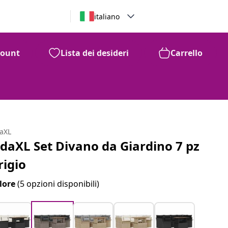
italiano
count
Lista dei desideri
Carrello
daXL
idaXL Set Divano da Giardino 7 pz
rigio
lore
(5 opzioni disponibili)