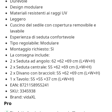
Durevole
Design modulare
Materiali resistenti ai raggi UV
Leggero
Cuscino del sedile con copertura removibile e
lavabile
Esperienza di seduta confortevole
Tipo regolabile: Modulare
Montaggio richiesto: Sì
La consegna include:
2 x Seduta ad angolo: 62 ×62 ×69 cm (L×W×H)
2 x Seduta centrale: 55 ×62 ×69 cm (L×W×H)
2 x Divano con braccioli: 55 ×62 ×69 cm (L×W×H)
1 x Tavolo: 55 ×55 ×37 cm (L×W×H)
EAN: 8721158955241
SKU: 3345938
Brand: vidaXL
Pro