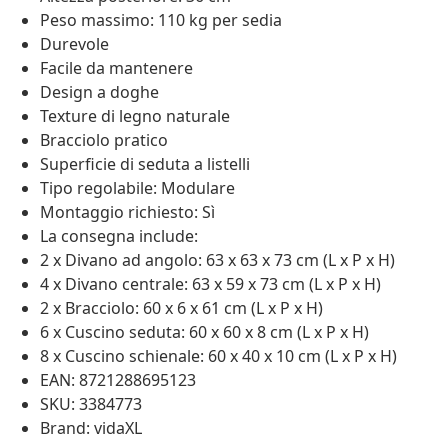
Peso massimo: 110 kg per sedia
Durevole
Facile da mantenere
Design a doghe
Texture di legno naturale
Bracciolo pratico
Superficie di seduta a listelli
Tipo regolabile: Modulare
Montaggio richiesto: Sì
La consegna include:
2 x Divano ad angolo: 63 x 63 x 73 cm (L x P x H)
4 x Divano centrale: 63 x 59 x 73 cm (L x P x H)
2 x Bracciolo: 60 x 6 x 61 cm (L x P x H)
6 x Cuscino seduta: 60 x 60 x 8 cm (L x P x H)
8 x Cuscino schienale: 60 x 40 x 10 cm (L x P x H)
EAN: 8721288695123
SKU: 3384773
Brand: vidaXL