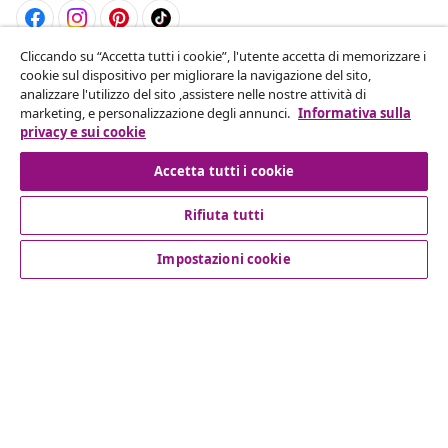
Cliccando su “Accetta tutti i cookie”, l'utente accetta di memorizzare i
Recesso dal contratto
cookie sul dispositivo per migliorare la navigazione del sito,
analizzare l'utilizzo del sito ,assistere nelle nostre attività di
Invia una richiesta di recesso per il tuo ordine.
marketing, e personalizzazione degli annunci.
Informativa sulla
privacy e sui cookie
Recesso dal contratto
Accetta tutti i cookie
Rifiuta tutti
Servizio clienti
Impostazioni cookie
Aziende
vidaXL
Scopri di più