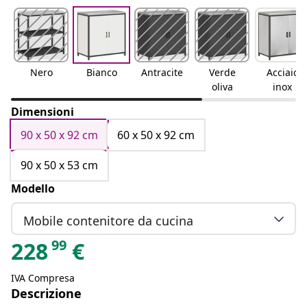
Nero
Bianco
Antracite
Verde
Acciaio
oliva
inox
Dimensioni
90 x 50 x 92 cm
60 x 50 x 92 cm
90 x 50 x 53 cm
Modello
Mobile contenitore da cucina
99
228
€
IVA Compresa
Descrizione