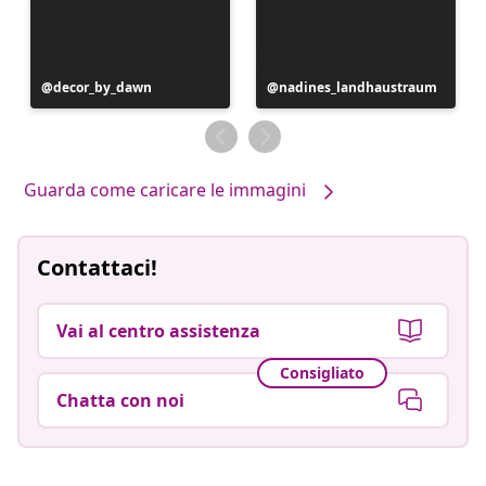
Post
decor_by_dawn
Post
nadines_landhaustraum
pubblicato
pubblicato
da
da
Guarda come caricare le immagini
Contattaci!
Vai al centro assistenza
Consigliato
Chatta con noi