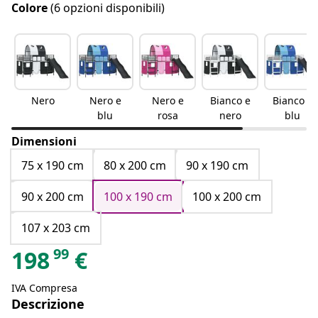
Colore
(6 opzioni disponibili)
Nero
Nero e
Nero e
Bianco e
Bianco e
blu
rosa
nero
blu
Dimensioni
75 x 190 cm
80 x 200 cm
90 x 190 cm
90 x 200 cm
100 x 190 cm
100 x 200 cm
107 x 203 cm
99
198
€
IVA Compresa
Descrizione