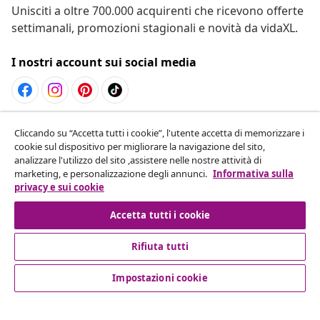
Unisciti a oltre 700.000 acquirenti che ricevono offerte
settimanali, promozioni stagionali e novità da vidaXL.
I nostri account sui social media
Recesso dal contratto
Cliccando su “Accetta tutti i cookie”, l'utente accetta di memorizzare i
cookie sul dispositivo per migliorare la navigazione del sito,
Invia una richiesta di recesso per il tuo ordine.
analizzare l'utilizzo del sito ,assistere nelle nostre attività di
marketing, e personalizzazione degli annunci.
Informativa sulla
Recesso dal contratto
privacy e sui cookie
Accetta tutti i cookie
Rifiuta tutti
Servizio clienti
Impostazioni cookie
Aziende