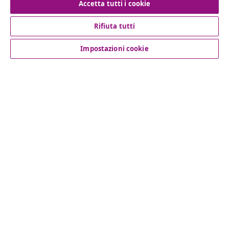
Accetta tutti i cookie
Rifiuta tutti
Servizio clienti
Impostazioni cookie
Aziende
vidaXL
Scopri di più
© 2008-2026 vidaXL www.vidaxl.it è un negozio online di
vidaXL Marketplace International B.V.