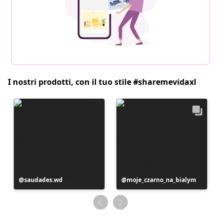
I nostri prodotti, con il tuo stile #sharemevidaxl
Post
saudades.wd
Post
moje_czarno_na_bialym
pubblicato
pubblicato
da
da