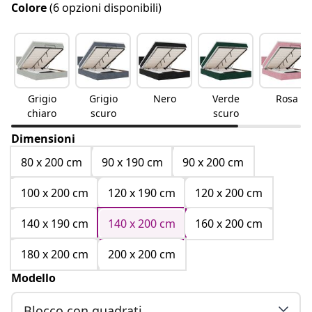
Colore
(6 opzioni disponibili)
Grigio
Grigio
Nero
Verde
Rosa
chiaro
scuro
scuro
Dimensioni
80 x 200 cm
90 x 190 cm
90 x 200 cm
100 x 200 cm
120 x 190 cm
120 x 200 cm
140 x 190 cm
140 x 200 cm
160 x 200 cm
180 x 200 cm
200 x 200 cm
Modello
Blocco con quadrati