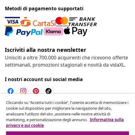
Metodi di pagamento supportati
Iscriviti alla nostra newsletter
Unisciti a oltre 700.000 acquirenti che ricevono offerte
settimanali, promozioni stagionali e novità da vidaXL.
I nostri account sui social media
Cliccando su “Accetta tutti i cookie”, l'utente accetta di memorizzare i
Recesso dal contratto
cookie sul dispositivo per migliorare la navigazione del sito,
analizzare l'utilizzo del sito ,assistere nelle nostre attività di
Invia una richiesta di recesso per il tuo ordine.
marketing, e personalizzazione degli annunci.
Informativa sulla
privacy e sui cookie
Recesso dal contratto