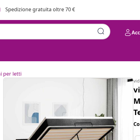
Spedizione gratuita oltre 70 €
Ac
i per letti
vi
v
M
T
Co