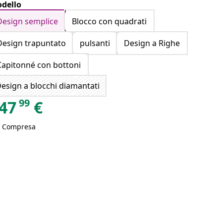
dello
Design semplice
Blocco con quadrati
Design trapuntato
pulsanti
Design a Righe
Capitonné con bottoni
esign a blocchi diamantati
99
47
€
A Compresa