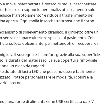
 a molle insacchettate è dotato di molle insacchettate
er fornire un supporto personalizzato, reagendo solo
disce l'"arrotolamento" e riduce il trasferimento del
ina aperta. Ogni molla insacchettata sostiene il corpo
eccanismo di sollevamento idraulico, il giroletto offre un
io senza occupare ulteriore spazio sul pavimento. Con
ghe si solleva dolcemente, permettendoti di recuperare i
iora il sostegno e il comfort grazie alla sua superficie
o la durata del materasso. La sua copertura rimovibile
ione un gioco da ragazzi.
o è dotato di luci a LED che possono essere facilmente
zzato. Potete personalizzare le modalità, i colori e la
azio interno.
iede una fonte di alimentazione USB certificata da 5 V