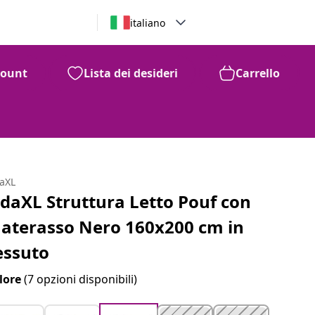
italiano
count
Lista dei desideri
Carrello
daXL
idaXL Struttura Letto Pouf con
aterasso Nero 160x200 cm in
essuto
lore
(7 opzioni disponibili)