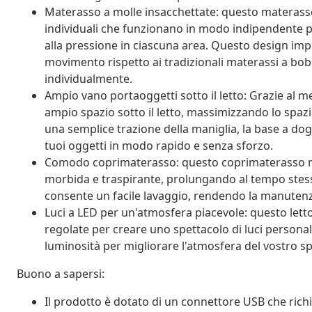
Materasso a molle insacchettate: questo materasso
individuali che funzionano in modo indipendente p
alla pressione in ciascuna area. Questo design impe
movimento rispetto ai tradizionali materassi a bob
individualmente.
Ampio vano portaoggetti sotto il letto: Grazie al m
ampio spazio sotto il letto, massimizzando lo spaz
una semplice trazione della maniglia, la base a do
tuoi oggetti in modo rapido e senza sforzo.
Comodo coprimaterasso: questo coprimaterasso migl
morbida e traspirante, prolungando al tempo stess
consente un facile lavaggio, rendendo la manutenz
Luci a LED per un'atmosfera piacevole: questo lett
regolate per creare uno spettacolo di luci personali
luminosità per migliorare l'atmosfera del vostro sp
Buono a sapersi:
Il prodotto è dotato di un connettore USB che rich