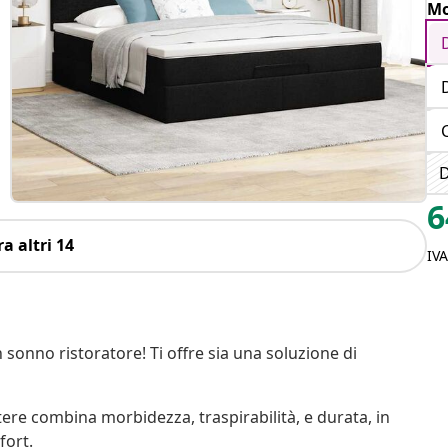
Mo
D
6
a altri 14
IV
sonno ristoratore! Ti offre sia una soluzione di
tere combina morbidezza, traspirabilità, e durata, in
fort.