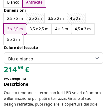
Bianco
Antracite
Dimensioni
2,5 x 2 m
3 x 2 m
3,5 x 2 m
4 x 2 m
3 x 2,5 m
3,5 x 2,5 m
4 × 3 m
4,5 × 3 m
5 x 3 m
Colore del tessuto
Blu e bianco
99
214
€
IVA Compresa
Descrizione
Questo tendone esterno con luci LED solari dà ombra
e illuminazione per patii e terrazze. Grazie al suo
design retrattile, puoi regolare la copertura dal sole