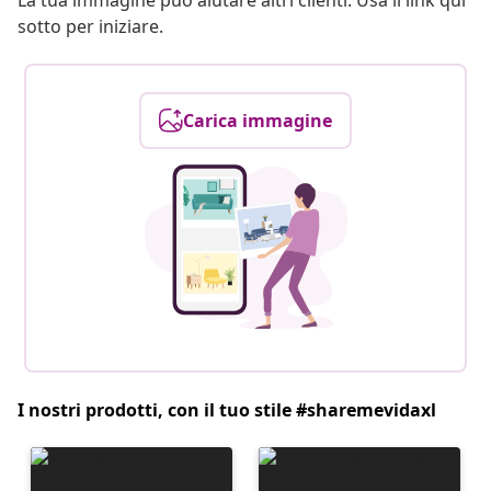
La tua immagine può aiutare altri clienti. Usa il link qui
sotto per iniziare.
Carica immagine
I nostri prodotti, con il tuo stile #sharemevidaxl