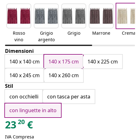
Rosso
Grigio
Grigio
Marrone
Crema
vino
argento
Dimensioni
140 x 140 cm
140 x 175 cm
140 x 225 cm
140 x 245 cm
140 x 260 cm
Stil
con occhielli
con tasca per asta
con linguette in alto
20
23
€
IVA Compresa