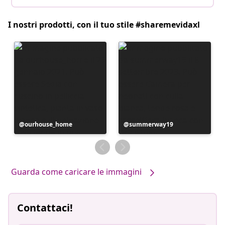
I nostri prodotti, con il tuo stile #sharemevidaxl
Post
ourhouse_home
Post
summerway19
pubblicato
pubblicato
da
da
Guarda come caricare le immagini
Contattaci!