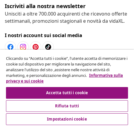
Iscriviti alla nostra newsletter
Unisciti a oltre 700.000 acquirenti che ricevono offerte
settimanali, promozioni stagionali e novità da vidaXL.
I nostri account sui social media
Cliccando su “Accetta tutti i cookie”, l'utente accetta di memorizzare i
Recesso dal contratto
cookie sul dispositivo per migliorare la navigazione del sito,
analizzare l'utilizzo del sito ,assistere nelle nostre attività di
Invia una richiesta di recesso per il tuo ordine.
marketing, e personalizzazione degli annunci.
Informativa sulla
privacy e sui cookie
Recesso dal contratto
Accetta tutti i cookie
Rifiuta tutti
Servizio clienti
Impostazioni cookie
Aziende