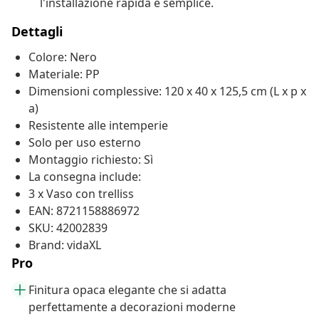
l'installazione rapida e semplice.
Dettagli
Colore: Nero
Materiale: PP
Dimensioni complessive: 120 x 40 x 125,5 cm (L x p x
a)
Resistente alle intemperie
Solo per uso esterno
Montaggio richiesto: Sì
La consegna include:
3 x Vaso con trelliss
EAN: 8721158886972
SKU: 42002839
Brand: vidaXL
Pro
Finitura opaca elegante che si adatta
perfettamente a decorazioni moderne