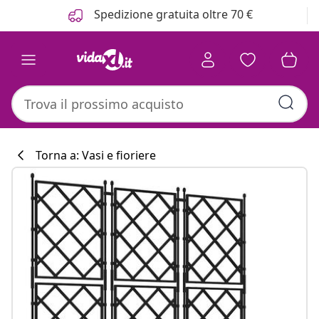
Precedente
Prossimo
Spedizione gratuita oltre 70 €
Torna a: Vasi e fioriere