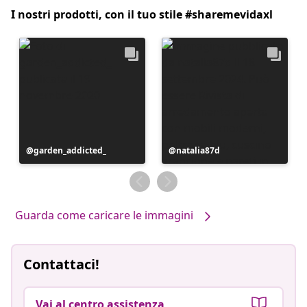
I nostri prodotti, con il tuo stile #sharemevidaxl
Post
garden_addicted_
Post
natalia87d
pubblicato
pubblicato
da
da
Guarda come caricare le immagini
Contattaci!
Vai al centro assistenza