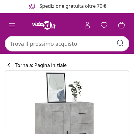
Precedente
Prossimo
Spedizione gratuita oltre 70 €
Torna a: Pagina iniziale