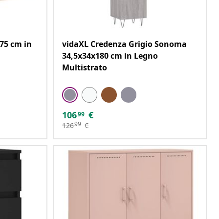
75 cm in
vidaXL Credenza Grigio Sonoma
34,5x34x180 cm in Legno
Multistrato
106
€
99
99
126
€