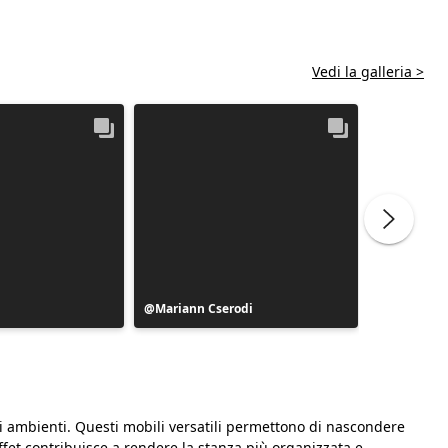
Vedi la galleria >
Post
Mariann Cserodi
Post
scandi_uk
pubblicato
pubblicat
da
da
li ambienti. Questi mobili versatili permettono di nascondere
ffet contribuisce a rendere la stanza più organizzata e