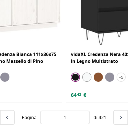
edenza Bianca 111x36x75
vidaXL Credenza Nera 4
no Massello di Pino
in Legno Multistrato
+5
64
€
42
Pagina
di 421