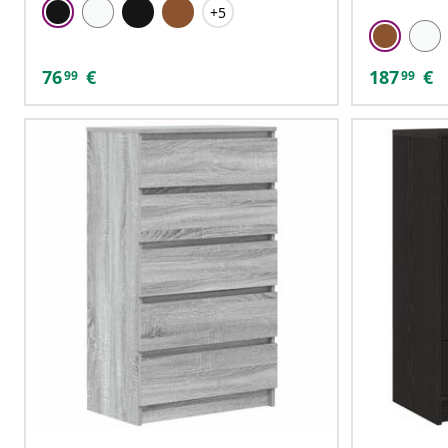
+5
76
€
187
€
99
99