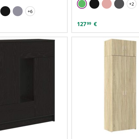
+2
+6
127
€
99