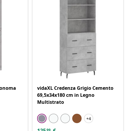
 Sonoma
vidaXL Credenza Grigio Cemento
69,5x34x180 cm in Legno
Multistrato
+4
125
€
99