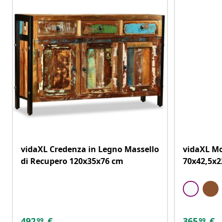
vidaXL Credenza in Legno Massello
vidaXL Mo
di Recupero 120x35x76 cm
70x42,5x2
492
€
365
€
99
99