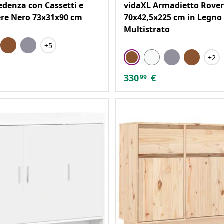
edenza con Cassetti e
vidaXL Armadietto Rove
re Nero 73x31x90 cm
70x42,5x225 cm in Legno
Multistrato
+5
+2
330
€
99