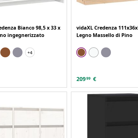
edenza Bianco 98,5 x 33 x
vidaXL Credenza 111x36x
no ingegnerizzato
Legno Massello di Pino
+4
209
€
99