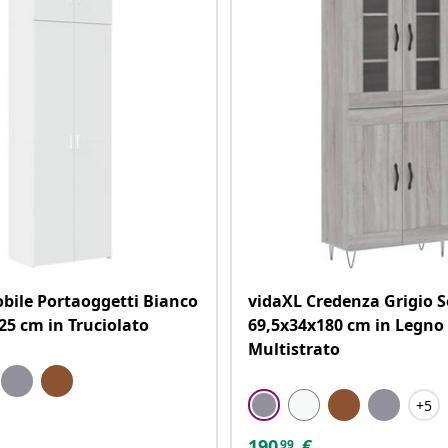
bile Portaoggetti Bianco
vidaXL Credenza Grigio
25 cm in Truciolato
69,5x34x180 cm in Legno
Multistrato
+5
190
€
99