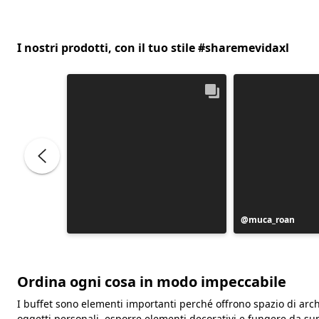
I nostri prodotti, con il tuo stile #sharemevidaxl
Post
muca_roan
pubblicato
da
Ordina ogni cosa in modo impeccabile
I buffet sono elementi importanti perché offrono spazio di arch
oggetti personali, esporre elementi decorativi e fungere da supe