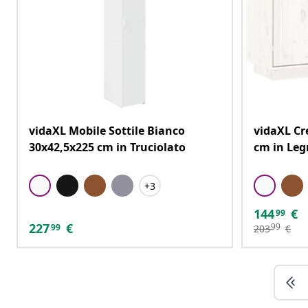
vidaXL Mobile Sottile Bianco
vidaXL Cr
30x42,5x225 cm in Truciolato
cm in Leg
+3
144
€
99
227
€
99
99
203
€