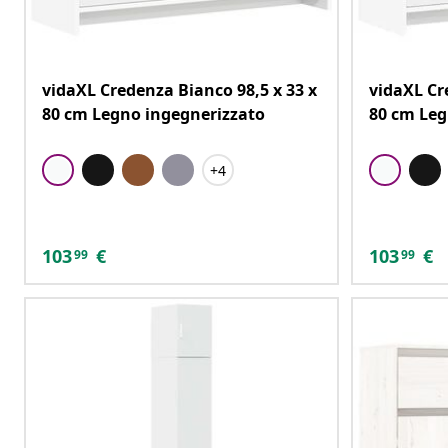
vidaXL Credenza Bianco 98,5 x 33 x
vidaXL Cr
80 cm Legno ingegnerizzato
80 cm Leg
+4
103
€
103
€
99
99