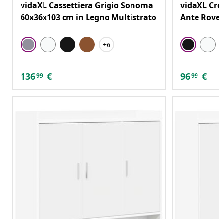
vidaXL Cassettiera Grigio Sonoma
vidaXL Cr
60x36x103 cm in Legno Multistrato
Ante Rove
+6
136
€
96
€
99
99