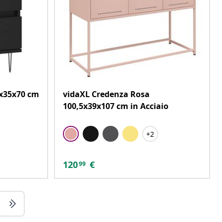
0x35x70 cm
vidaXL Credenza Rosa
100,5x39x107 cm in Acciaio
+2
120
€
99