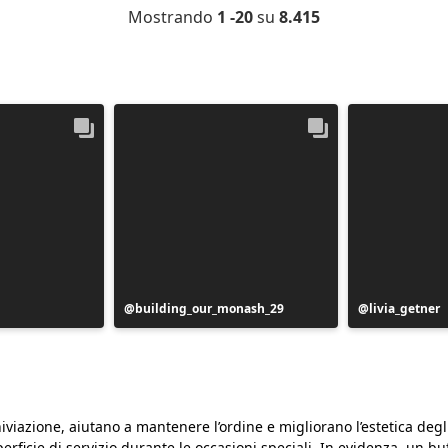
Mostrando
1 -20
su
8.415
Post
building_our_monash_29
Post
livia_getner
pubblicato
pubblicato
da
da
iviazione, aiutano a mantenere l’ordine e migliorano l’estetica deg
rficie di servizio durante le occasioni speciali. In evidenza, un bu