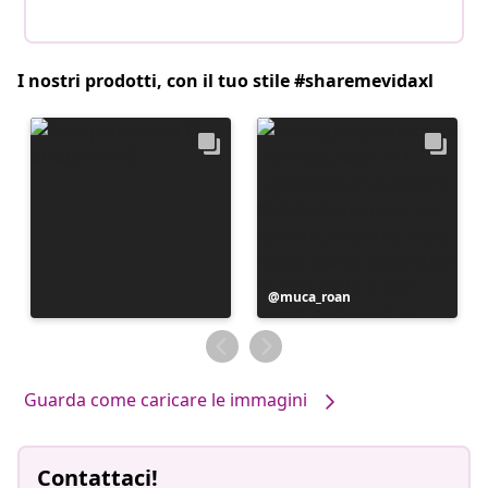
I nostri prodotti, con il tuo stile #sharemevidaxl
Post
muca_roan
pubblicato
da
Guarda come caricare le immagini
Contattaci!