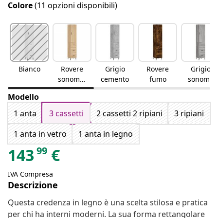
Colore
(11 opzioni disponibili)
Bianco
Rovere
Grigio
Rovere
Grigio
sonomar
cemento
fumo
sonoma
overe
Modello
sonoma
1 anta
3 cassetti
2 cassetti 2 ripiani
3 ripiani
1 anta in vetro
1 anta in legno
99
143
€
IVA Compresa
Descrizione
Questa credenza in legno è una scelta stilosa e pratica
per chi ha interni moderni. La sua forma rettangolare