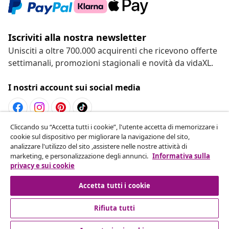
Iscriviti alla nostra newsletter
Unisciti a oltre 700.000 acquirenti che ricevono offerte
settimanali, promozioni stagionali e novità da vidaXL.
I nostri account sui social media
Cliccando su “Accetta tutti i cookie”, l'utente accetta di memorizzare i
Recesso dal contratto
cookie sul dispositivo per migliorare la navigazione del sito,
analizzare l'utilizzo del sito ,assistere nelle nostre attività di
Invia una richiesta di recesso per il tuo ordine.
marketing, e personalizzazione degli annunci.
Informativa sulla
privacy e sui cookie
Recesso dal contratto
Accetta tutti i cookie
Rifiuta tutti
Servizio clienti