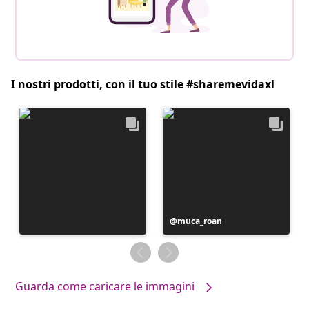
I nostri prodotti, con il tuo stile #sharemevidaxl
Post
muca_roan
pubblicato
da
Guarda come caricare le immagini