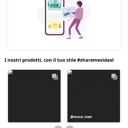
I nostri prodotti, con il tuo stile #sharemevidaxl
Post
muca_roan
pubblicato
da