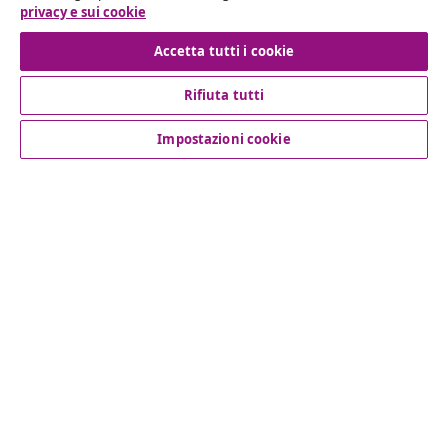
privacy e sui cookie
Recesso dal contratto
Accetta tutti i cookie
Rifiuta tutti
Servizio clienti
Impostazioni cookie
Aziende
vidaXL
Scopri di più